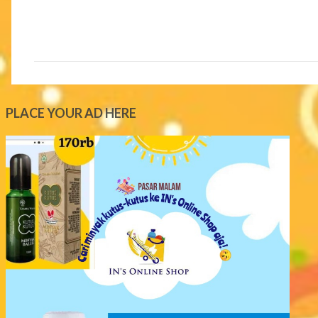
C
o
m
m
e
PLACE YOUR AD HERE
n
t
s