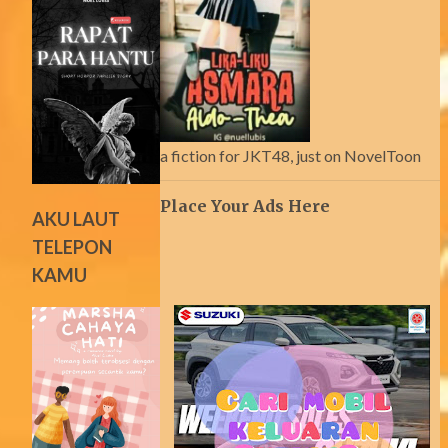
a fiction for JKT48, just on NovelToon
Place Your Ads Here
AKU LAUT
TELEPON
KAMU