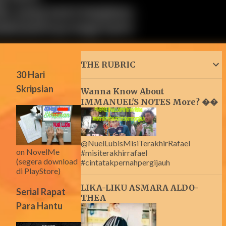
THE RUBRIC
30 Hari
Skripsian
Wanna Know About
IMMANUEL'S NOTES More? ��
@NuelLubisMisiTerakhirRafael
on NovelMe
#misiterakhirrafael
(segera download
#cintatakpernahpergijauh
di PlayStore)
LIKA-LIKU ASMARA ALDO-
Serial Rapat
THEA
Para Hantu