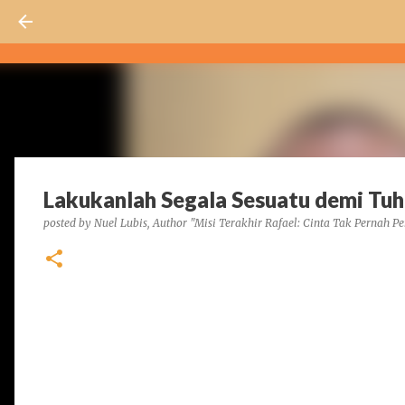
Lakukanlah Segala Sesuatu demi Tuh
posted by
Nuel Lubis, Author "Misi Terakhir Rafael: Cinta Tak Pernah Pe