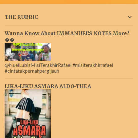
THE RUBRIC
Wanna Know About IMMANUEL'S NOTES More?
��
@NuelLubisMisiTerakhirRafael #misiterakhirrafael
#cintatakpernahpergijauh
LIKA-LIKU ASMARA ALDO-THEA