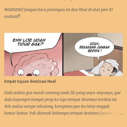
WARNING! Jangan baca postingan ini dan lihat di atas jam 10
malam!!!
Empat tujuan destinasi Nuel
Dulu waktu gue masih seorang anak SD yang unyu-unyunya, gue
dulu kepengen banget pergi ke tiga tempat destinasi berikut ini.
Yah walau sampe sekarang, keinginan gue itu tetep enggak
luntur-luntur. Yuk disimak beberapa tempat destinasi favorit gue.
:D 1. Perancis Dulu waktu gue kecil, gue kepengen banget pergi ke
negara asalnya Zidane. Sebetulnya sih, gue lebih kepengen ke