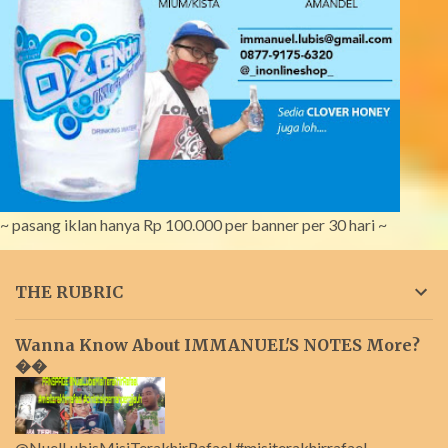
~ pasang iklan hanya Rp 100.000 per banner per 30 hari ~
THE RUBRIC
Wanna Know About IMMANUEL'S NOTES More?
��
@NuelLubisMisiTerakhirRafael #misiterakhirrafael