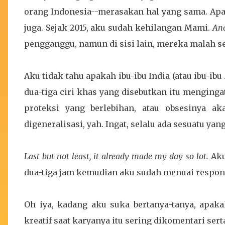
orang Indonesia--merasakan hal yang sama. Apa
juga. Sejak 2015, aku sudah kehilangan Mami.
And
pengganggu, namun di sisi lain, mereka malah ser
Aku tidak tahu apakah ibu-ibu India (atau ibu-ib
dua-tiga ciri khas yang disebutkan itu menging
proteksi yang berlebihan, atau obsesinya a
digeneralisasi, yah. Ingat, selalu ada sesuatu yan
Last but not least, it already made my day so lot.
Aku
dua-tiga jam kemudian aku sudah menuai respon 
Oh iya, kadang aku suka bertanya-tanya, apak
kreatif saat karyanya itu sering dikomentari ser