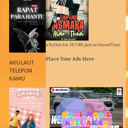
a fiction for JKT48, just on NovelToon
Place Your Ads Here
AKU LAUT
TELEPON
KAMU