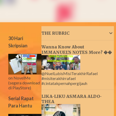
THE RUBRIC
30 Hari
Skripsian
Wanna Know About
IMMANUEL'S NOTES More? ��
@NuelLubisMisiTerakhirRafael
on NovelMe
#misiterakhirrafael
(segera download
#cintatakpernahpergijauh
di PlayStore)
LIKA-LIKU ASMARA ALDO-
Serial Rapat
THEA
Para Hantu