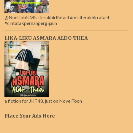
@NuelLubisMisiTerakhirRafael #misiterakhirrafael
#cintatakpernahpergijauh
LIKA-LIKU ASMARA ALDO-THEA
a fiction for JKT48, just on NovelToon
Place Your Ads Here