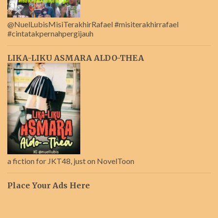
@NuelLubisMisiTerakhirRafael #misiterakhirrafael
#cintatakpernahpergijauh
LIKA-LIKU ASMARA ALDO-THEA
a fiction for JKT48, just on NovelToon
Place Your Ads Here