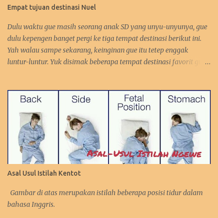
Empat tujuan destinasi Nuel
Dulu waktu gue masih seorang anak SD yang unyu-unyunya, gue
dulu kepengen banget pergi ke tiga tempat destinasi berikut ini.
Yah walau sampe sekarang, keinginan gue itu tetep enggak
luntur-luntur. Yuk disimak beberapa tempat destinasi favorit gue.
:D 1. Perancis Dulu waktu gue kecil, gue kepengen banget pergi ke
negara asalnya Zidane. Sebetulnya sih, gue lebih kepengen ke
Paris-nya. Gue pengen bangen liat Menara Eiffel, Arc de Triomph,
serta juga Katedral Notre Dame-nya. Selain itu, katanya pantai-
pantai di Perancis itu sangat menawan keindahannya. Tapi yah,
intinya karna Menara Eiffel-lah gue pengen ke Perancis. Hehehe.
Bahkan gue juga tertarik mempelajari bahasa Perancis. Kalo
yang ini gara-gara waktu itu gue enggak sengaja nonton acara
bahasa Perancis di TPI ( nama acaranya lupa! :p). Eiffel, i'm in love!
Asal Usul Istilah Kentot
( source ) Ibadah gereja di sini gimana yah rasanya? ( source ) 2.
Brazil Gue tertarik ngunjungin hutan Amazone-nya. Khususnya,
Gambar di atas merupakan istilah beberapa posisi tidur dalam
gue tertarik liat Patun...
bahasa Inggris.