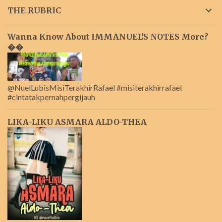
THE RUBRIC
Wanna Know About IMMANUEL'S NOTES More?
��
@NuelLubisMisiTerakhirRafael #misiterakhirrafael
#cintatakpernahpergijauh
LIKA-LIKU ASMARA ALDO-THEA