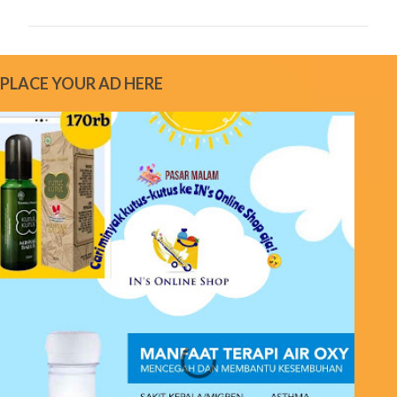
m
m
e
PLACE YOUR AD HERE
n
t
s