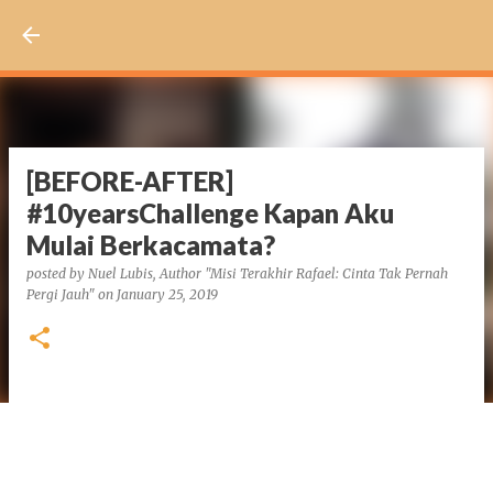
Skip to main content
[BEFORE-AFTER]
#10yearsChallenge Kapan Aku
Mulai Berkacamata?
posted by
Nuel Lubis, Author "Misi Terakhir Rafael: Cinta Tak Pernah
Pergi Jauh"
on
January 25, 2019