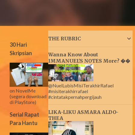
THE RUBRIC
30 Hari
Skripsian
Wanna Know About
IMMANUEL'S NOTES More? ��
@NuelLubisMisiTerakhirRafael
on NovelMe
#misiterakhirrafael
(segera download
#cintatakpernahpergijauh
di PlayStore)
LIKA-LIKU ASMARA ALDO-
Serial Rapat
THEA
Para Hantu