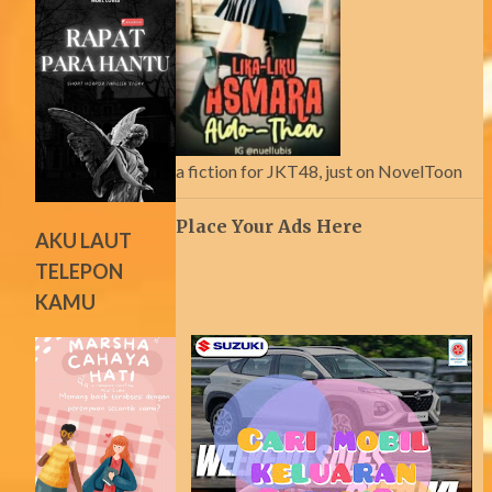
a fiction for JKT48, just on NovelToon
Place Your Ads Here
AKU LAUT
TELEPON
KAMU