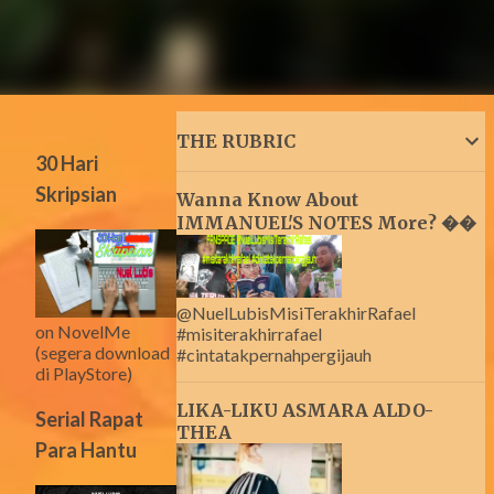
THE RUBRIC
30 Hari
Skripsian
Wanna Know About
IMMANUEL'S NOTES More? ��
@NuelLubisMisiTerakhirRafael
on NovelMe
#misiterakhirrafael
(segera download
#cintatakpernahpergijauh
di PlayStore)
LIKA-LIKU ASMARA ALDO-
Serial Rapat
THEA
Para Hantu