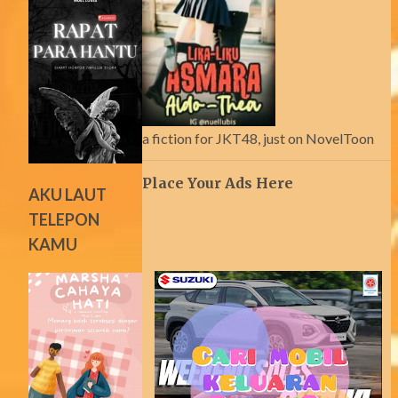
a fiction for JKT48, just on NovelToon
Place Your Ads Here
AKU LAUT
TELEPON
KAMU