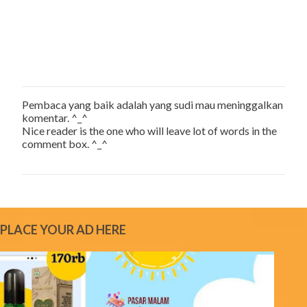
Pembaca yang baik adalah yang sudi mau meninggalkan
P
komentar. ^_^
o
Nice reader is the one who will leave lot of words in the
s
comment box. ^_^
t
a
C
o
m
m
e
PLACE YOUR AD HERE
n
t