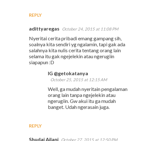
REPLY
adittyaregas
October 24, 2015 at 11:08 PM
Nyeritai cerita pribadi emang gampang sih,
soalnya kita sendiri yg ngalamin, tapi gak ada
salahnya kita nulis cerita tentang orang lain
selama itu gak ngejelekin atau ngerugiin
siapapun :D
IG @getokatanya
October 25, 2015 at 12:15 AM
Well, ga mudah nyeritain pengalaman
orang lain tanpa ngejelekin atau
ngerugiin. Gw akui itu ga mudah
banget. Udah ngerasain juga.
REPLY
Shudai Ajlani
October 27, 2015 at 12:50 PM