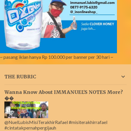
~ pasang iklan hanya Rp 100.000 per banner per 30 hari ~
THE RUBRIC
Wanna Know About IMMANUEL'S NOTES More?
��
@NuelLubisMisiTerakhirRafael #misiterakhirrafael
#cintatakpernahpergijauh