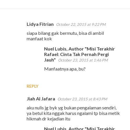
Lidya Fitrian
October 22, 2015 at 9:22 PM
C
siapa bilang gak bermutu, bisa di ambil
o
manfaat kok
m
Nuel Lubis, Author "Misi Terakhir
m
Rafael: Cinta Tak Pernah Pergi
e
Jauh"
October 23, 2015 at 1:46 PM
n
Manfaatnya apa, bu?
t
s
REPLY
Jiah Al Jafara
October 23, 2015 at 8:43 PM
aku nulis jg byk yg bukan pengalaman sendiri,
ya betul kita nggak harus ngalami tp bisa metik
hikmah dr kejadian itu
Nuel Lubis, Author "Misi Terakhir