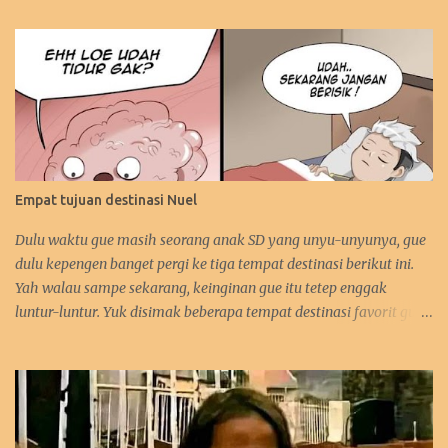
Empat tujuan destinasi Nuel
Dulu waktu gue masih seorang anak SD yang unyu-unyunya, gue
dulu kepengen banget pergi ke tiga tempat destinasi berikut ini.
Yah walau sampe sekarang, keinginan gue itu tetep enggak
luntur-luntur. Yuk disimak beberapa tempat destinasi favorit gue.
:D 1. Perancis Dulu waktu gue kecil, gue kepengen banget pergi ke
negara asalnya Zidane. Sebetulnya sih, gue lebih kepengen ke
Paris-nya. Gue pengen bangen liat Menara Eiffel, Arc de Triomph,
serta juga Katedral Notre Dame-nya. Selain itu, katanya pantai-
pantai di Perancis itu sangat menawan keindahannya. Tapi yah,