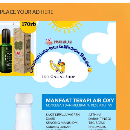
m
e
PLACE YOUR AD HERE
n
t