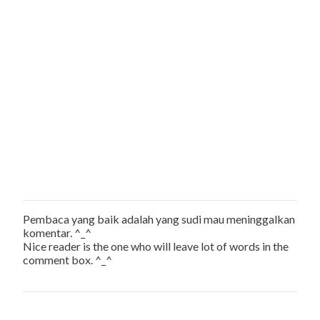
Pembaca yang baik adalah yang sudi mau meninggalkan
P
komentar. ^_^
o
Nice reader is the one who will leave lot of words in the
s
comment box. ^_^
t
a
C
o
m