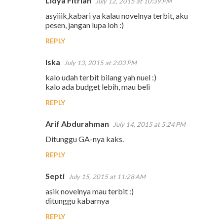
Lidya Fitrian
July 12, 2015 at 10:39 PM
n
asyiiik,kabari ya kalau novelnya terbit, aku
t
pesen, jangan lupa loh :)
s
REPLY
Iska
July 13, 2015 at 2:03 PM
kalo udah terbit bilang yah nuel :)
kalo ada budget lebih, mau beli
REPLY
Arif Abdurahman
July 14, 2015 at 5:24 PM
Ditunggu GA-nya kaks.
REPLY
Septi
July 15, 2015 at 11:28 AM
asik novelnya mau terbit :)
ditunggu kabarnya
REPLY