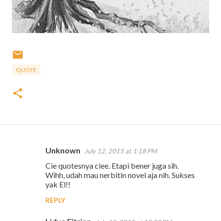
QUOTE
Unknown
July 12, 2015 at 1:18 PM
C
Cie quotesnya ciee. Etapi bener juga sih.
o
Wihh, udah mau nerbitin novel aja nih. Sukses
m
yak El!!
m
REPLY
e