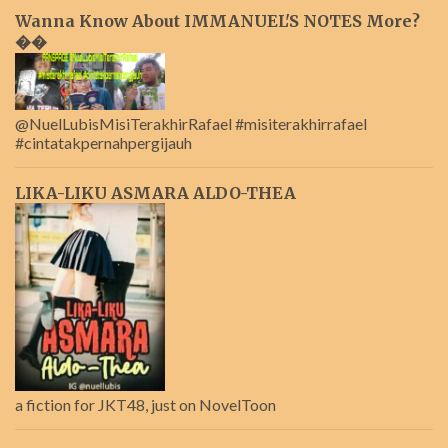
Wanna Know About IMMANUEL'S NOTES More?
��
@NuelLubisMisiTerakhirRafael #misiterakhirrafael
#cintatakpernahpergijauh
LIKA-LIKU ASMARA ALDO-THEA
a fiction for JKT48, just on NovelToon