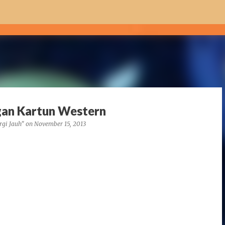
Skip to main content
gan Kartun Western
rgi Jauh"
on
November 15, 2013