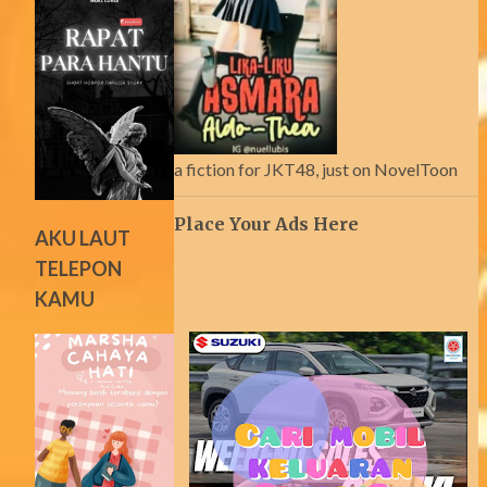
a fiction for JKT48, just on NovelToon
Place Your Ads Here
AKU LAUT
TELEPON
KAMU