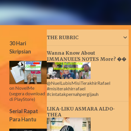
THE RUBRIC
30 Hari
Skripsian
Wanna Know About
IMMANUEL'S NOTES More? ��
@NuelLubisMisiTerakhirRafael
on NovelMe
#misiterakhirrafael
(segera download
#cintatakpernahpergijauh
di PlayStore)
LIKA-LIKU ASMARA ALDO-
Serial Rapat
THEA
Para Hantu