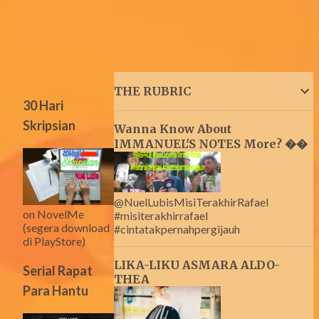
THE RUBRIC
30 Hari
Skripsian
Wanna Know About
IMMANUEL'S NOTES More? ��
@NuelLubisMisiTerakhirRafael
on NovelMe
#misiterakhirrafael
(segera download
#cintatakpernahpergijauh
di PlayStore)
LIKA-LIKU ASMARA ALDO-
Serial Rapat
THEA
Para Hantu