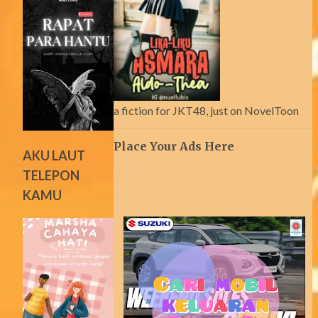
a fiction for JKT48, just on NovelToon
Place Your Ads Here
AKU LAUT
TELEPON
KAMU