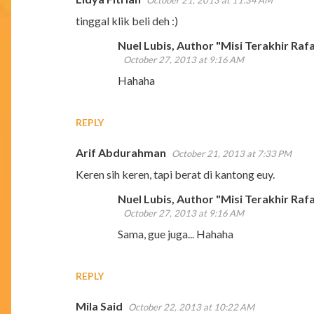
October 21, 2013 at 11:34 AM
C
tinggal klik beli deh :)
o
Nuel Lubis, Author "Misi Terakhir Rafa
m
October 27, 2013 at 9:16 AM
m
Hahaha
e
n
REPLY
t
s
Arif Abdurahman
October 21, 2013 at 7:33 PM
Keren sih keren, tapi berat di kantong euy.
Nuel Lubis, Author "Misi Terakhir Rafa
October 27, 2013 at 9:16 AM
Sama, gue juga... Hahaha
REPLY
Mila Said
October 22, 2013 at 10:22 AM