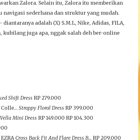
arkan Zalora. Selain itu, Zalora itu memberikan
 navigasi sederhana dan struktur yang mudah.
 diantaranya adalah (X) S.M.L, Nike, Adidas, FILA,
, kubilang juga apa, nggak salah deh ber-online
ked Shift Dress
RP 279.000
 Colle…
Strappy Floral Dress
RP 399.000
Vella Mini Dress
RP 149.000
RP 104.300
900
EZRA
Cross Back Fit And Flare Dress B…
RP 209.000