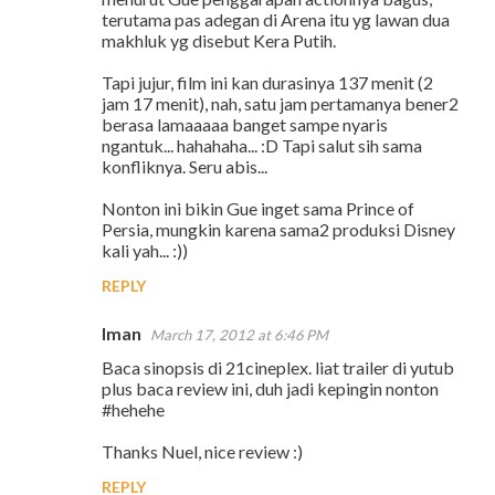
terutama pas adegan di Arena itu yg lawan dua
makhluk yg disebut Kera Putih.
Tapi jujur, film ini kan durasinya 137 menit (2
jam 17 menit), nah, satu jam pertamanya bener2
berasa lamaaaaa banget sampe nyaris
ngantuk... hahahaha... :D Tapi salut sih sama
konfliknya. Seru abis...
Nonton ini bikin Gue inget sama Prince of
Persia, mungkin karena sama2 produksi Disney
kali yah... :))
REPLY
Iman
March 17, 2012 at 6:46 PM
Baca sinopsis di 21cineplex. liat trailer di yutub
plus baca review ini, duh jadi kepingin nonton
#hehehe
Thanks Nuel, nice review :)
REPLY