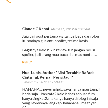
Claude C Kenni
March 16, 2012 at 9:48 AM
C
Jujur, ini post pertama yg ga gua baca dari blog
o
lu...soalnya gua anti-spoiler, terima kasih...
m
Bagusnya kalo bikin review tuh jangan berisi
m
spoiler, jadi orang mau baca dan mau nonton...
e
REPLY
n
t
Nuel Lubis, Author "Misi Terakhir Rafael:
Cinta Tak Pernah Pergi Jauh"
s
March 16, 2012 at 9:50 AM
HAHAHA.... never mind.. saya hanya mau tampil
beda saja... kan rata2 kalo bahas sebuah film
hanya singkat2, makanya hanya di blog ini saja
yang reviewnya lengkap. hahahaha... maaf yah...
^^v