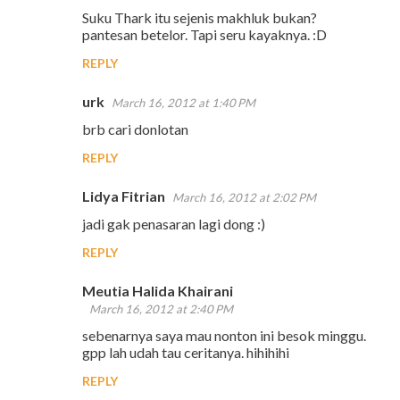
Suku Thark itu sejenis makhluk bukan?
pantesan betelor. Tapi seru kayaknya. :D
REPLY
urk
March 16, 2012 at 1:40 PM
brb cari donlotan
REPLY
Lidya Fitrian
March 16, 2012 at 2:02 PM
jadi gak penasaran lagi dong :)
REPLY
Meutia Halida Khairani
March 16, 2012 at 2:40 PM
sebenarnya saya mau nonton ini besok minggu.
gpp lah udah tau ceritanya. hihihihi
REPLY