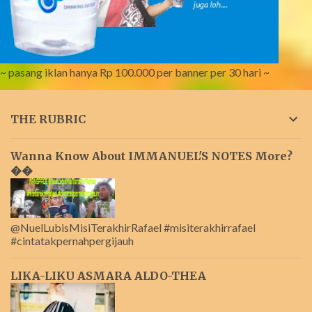
~ pasang iklan hanya Rp 100.000 per banner per 30 hari ~
THE RUBRIC
Wanna Know About IMMANUEL'S NOTES More?
��
@NuelLubisMisiTerakhirRafael #misiterakhirrafael
#cintatakpernahpergijauh
LIKA-LIKU ASMARA ALDO-THEA