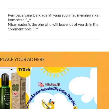
Pembaca yang baik adalah yang sudi mau meninggalkan
P
komentar. ^_^
o
Nice reader is the one who will leave lot of words in the
s
comment box. ^_^
t
a
C
o
m
m
e
PLACE YOUR AD HERE
n
t