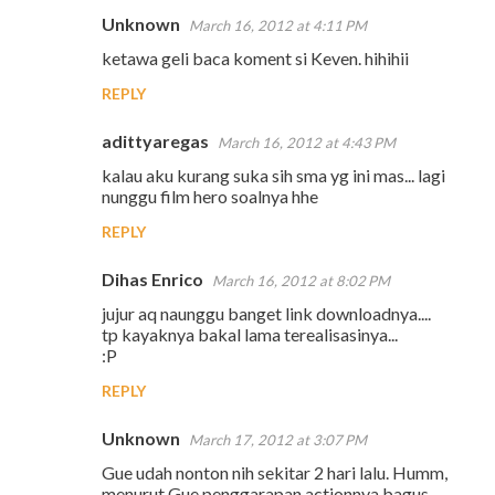
Unknown
March 16, 2012 at 4:11 PM
ketawa geli baca koment si Keven. hihihii
REPLY
adittyaregas
March 16, 2012 at 4:43 PM
kalau aku kurang suka sih sma yg ini mas... lagi
nunggu film hero soalnya hhe
REPLY
Dihas Enrico
March 16, 2012 at 8:02 PM
jujur aq naunggu banget link downloadnya....
tp kayaknya bakal lama terealisasinya...
:P
REPLY
Unknown
March 17, 2012 at 3:07 PM
Gue udah nonton nih sekitar 2 hari lalu. Humm,
menurut Gue penggarapan actionnya bagus,