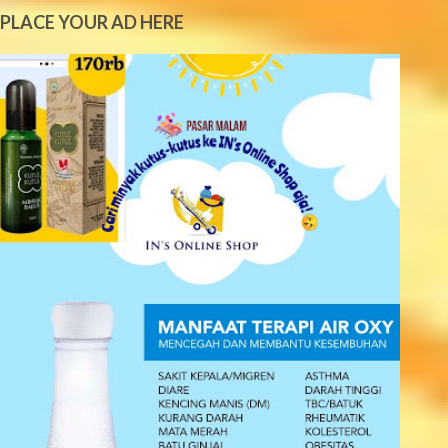
e
PLACE YOUR AD HERE
n
t