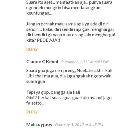
Suara itu aset... manfaatkan aja... punya suara
ngondek mungkin bisa mendatangkan
keuntungan...
Jangan pernah malu sama apa yg ada di diri
sendiri... kalau diri sendiri aja gak menghargai
diri sendiri gimana mau orang lain menghargai
kita? PEDE AJA!!!
REPLY
Claude C Kenni
February 3, 2012 at 6:41 PM
Suara gua juga cempreng, Nuel...terakhir kali
Ubi chat ma gua, dia juga ngakak ngetawain
suara gua
Tapi ya gpp, bangga aja kali
Gini2 berkat suara gua, gua kalo nyanyi jago
falsetto...
REPLY
Melisoyjooy
February 3, 2012 at 6:45 PM