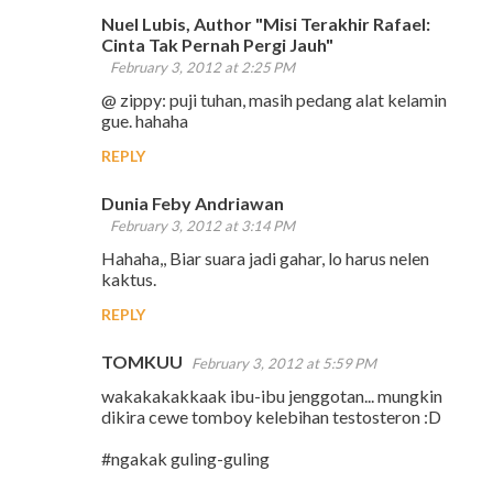
Nuel Lubis, Author "Misi Terakhir Rafael:
Cinta Tak Pernah Pergi Jauh"
February 3, 2012 at 2:25 PM
@ zippy: puji tuhan, masih pedang alat kelamin
gue. hahaha
REPLY
Dunia Feby Andriawan
February 3, 2012 at 3:14 PM
Hahaha,, Biar suara jadi gahar, lo harus nelen
kaktus.
REPLY
TOMKUU
February 3, 2012 at 5:59 PM
wakakakakkaak ibu-ibu jenggotan... mungkin
dikira cewe tomboy kelebihan testosteron :D
#ngakak guling-guling