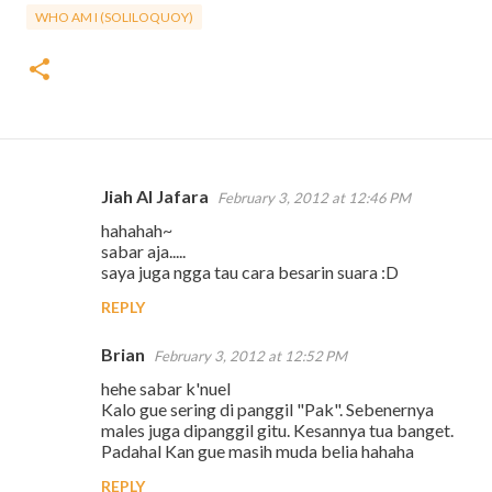
WHO AM I (SOLILOQUOY)
Jiah Al Jafara
February 3, 2012 at 12:46 PM
C
hahahah~
o
sabar aja.....
m
saya juga ngga tau cara besarin suara :D
m
REPLY
e
Brian
February 3, 2012 at 12:52 PM
n
hehe sabar k'nuel
t
Kalo gue sering di panggil "Pak". Sebenernya
s
males juga dipanggil gitu. Kesannya tua banget.
Padahal Kan gue masih muda belia hahaha
REPLY