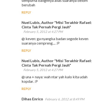
sempurna balighnya alias suaranya belom
berubah
REPLY
Nuel Lubis, Author "Misi Terakhir Rafael:
Cinta Tak Pernah Pergi Jauh"
February 5, 2012 at 4:27 PM
@ keven: ga nyangka badan segede keven
suaranya cempreng.... :P
REPLY
Nuel Lubis, Author "Misi Terakhir Rafael:
Cinta Tak Pernah Pergi Jauh"
February 5, 2012 at 4:27 PM
@ una + naya: wah ntar yah kalo kita udah
kopdar. :P
REPLY
Dihas Enrico
February 6, 2012 at 8:49 PM