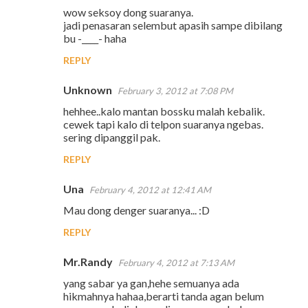
wow seksoy dong suaranya.
jadi penasaran selembut apasih sampe dibilang
bu -____- haha
REPLY
Unknown
February 3, 2012 at 7:08 PM
hehhee..kalo mantan bossku malah kebalik.
cewek tapi kalo di telpon suaranya ngebas.
sering dipanggil pak.
REPLY
Una
February 4, 2012 at 12:41 AM
Mau dong denger suaranya... :D
REPLY
Mr.Randy
February 4, 2012 at 7:13 AM
yang sabar ya gan,hehe semuanya ada
hikmahnya hahaa,berarti tanda agan belum