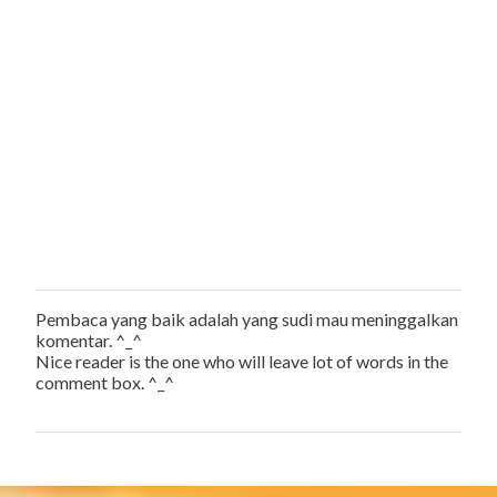
Pembaca yang baik adalah yang sudi mau meninggalkan
P
komentar. ^_^
o
Nice reader is the one who will leave lot of words in the
s
comment box. ^_^
t
a
C
o
m
m