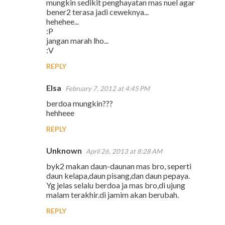
mungkin sedikit penghayatan mas nuel agar
bener2 terasa jadi ceweknya...
hehehee...
:P
jangan marah lho...
:V
REPLY
Elsa
February 7, 2012 at 4:45 PM
berdoa mungkin???
hehheee
REPLY
Unknown
April 26, 2013 at 8:28 AM
byk2 makan daun-daunan mas bro, seperti
daun kelapa,daun pisang,dan daun pepaya.
Yg jelas selalu berdoa ja mas bro,di ujung
malam terakhir.di jamim akan berubah.
REPLY