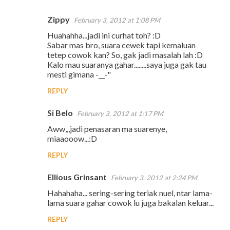
Zippy
February 3, 2012 at 1:08 PM
Huahahha...jadi ini curhat toh? :D
Sabar mas bro, suara cewek tapi kemaluan
tetep cowok kan? So, gak jadi masalah lah :D
Kalo mau suaranya gahar........saya juga gak tau
mesti gimana -__-"
REPLY
Si Belo
February 3, 2012 at 1:17 PM
Aww,,,jadi penasaran ma suarenye,
miaaooow...:D
REPLY
Ellious Grinsant
February 3, 2012 at 2:24 PM
Hahahaha... sering-sering teriak nuel, ntar lama-
lama suara gahar cowok lu juga bakalan keluar...
REPLY