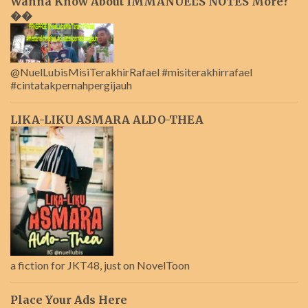
Wanna Know About IMMANUEL'S NOTES More?
��
@NuelLubisMisiTerakhirRafael #misiterakhirrafael
#cintatakpernahpergijauh
LIKA-LIKU ASMARA ALDO-THEA
a fiction for JKT48, just on NovelToon
Place Your Ads Here